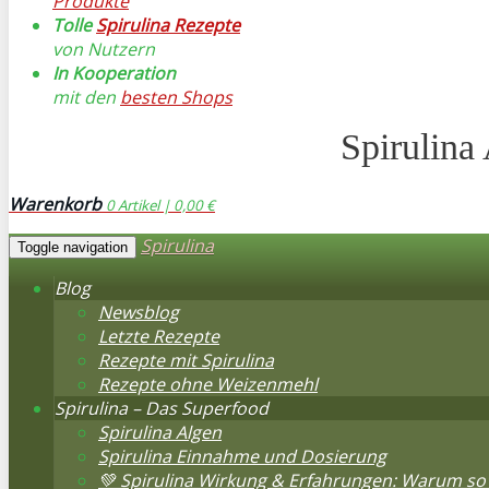
Produkte
Tolle
Spirulina Rezepte
von Nutzern
In Kooperation
mit den
besten Shops
Spirulina
Warenkorb
0
Artikel |
0,00 €
Spirulina
Toggle navigation
Blog
Newsblog
Letzte Rezepte
Rezepte mit Spirulina
Rezepte ohne Weizenmehl
Spirulina – Das Superfood
Spirulina Algen
Spirulina Einnahme und Dosierung
💚 Spirulina Wirkung & Erfahrungen: Warum so 