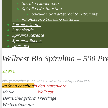
Spirulina abnehmen
Spirulina für Haustiere
Spirulina und artgerechte Fütterung
Inhaltsstoffe Spirulina platensis
Spirulina kaufen
Superfoods
Spirulina Rezepte
Spirulina Bücher
Über uns
Wellnest Bio Spirulina – 500 Pr
32,90 €
inkl. gesetzlicher MwSt.
Zuletzt aktualisiert am: 7. August 2026 19:30
Im Shop ansehen
In den Warenkorb
Marke
Wellnest
Darreichungsform
Presslinge
Weitere Gebinde