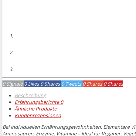
0
Signale
0
Likes
0
Shares
0
Tweets
0
Shares
0
Shares
Beschreibung
Erfahrungsberichte
0
Ähnliche Produkte
Kundenrezensionen
Bei individuellen Ernährungsgewohnheiten: Elementare Vit
Aminosäuren, Enzyme, Vitamine – Ideal für Veganer, Veget