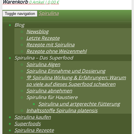
Warenkorb
0
Artikel |
0,00 €
Spirulina
Toggle navigation
Blog
Newsblog
Letzte Rezepte
Rezepte mit Spirulina
Rezepte ohne Weizenmehl
Spirulina – Das Superfood
Spirulina Algen
Spirulina Einnahme und Dosierung
💚 Spirulina Wirkung & Erfahrungen: Warum
so viele auf dieses Superfood schwören
Spirulina abnehmen
Spirulina für Haustiere
Spirulina und artgerechte Fütterung
Inhaltsstoffe Spirulina platensis
Spirulina kaufen
Superfoods
Spirulina Rezepte