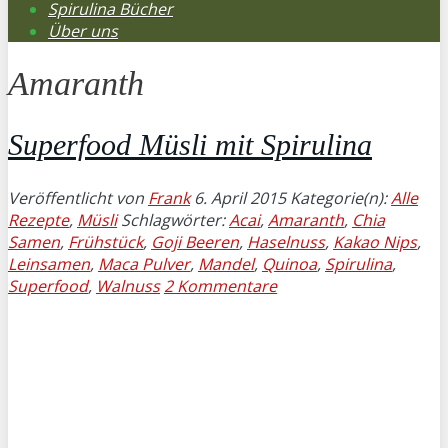
Spirulina Bücher
Über uns
Amaranth
Superfood Müsli mit Spirulina
Veröffentlicht von
Frank
6. April 2015
Kategorie(n):
Alle
Rezepte
,
Müsli
Schlagwörter:
Acai
,
Amaranth
,
Chia
Samen
,
Frühstück
,
Goji Beeren
,
Haselnuss
,
Kakao Nips
,
Leinsamen
,
Maca Pulver
,
Mandel
,
Quinoa
,
Spirulina
,
Superfood
,
Walnuss
2 Kommentare