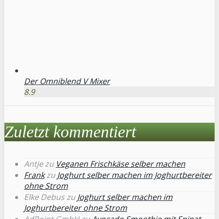
Der Omniblend V Mixer
8.9
Zuletzt kommentiert
Antje
zu
Veganen Frischkäse selber machen
Frank
zu
Joghurt selber machen im Joghurtbereiter
ohne Strom
Elke Debus
zu
Joghurt selber machen im
Joghurtbereiter ohne Strom
AdPoint GmbH
zu
Avocado Smoothie mit Spinat