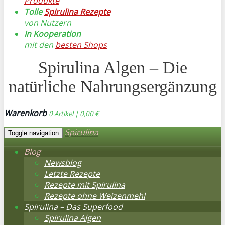
Produkte
Tolle
Spirulina Rezepte
von Nutzern
In Kooperation
mit den
besten Shops
Spirulina Algen – Die
natürliche Nahrungsergänzung
Warenkorb
0
Artikel |
0,00 €
Spirulina
Toggle navigation
Blog
Newsblog
Letzte Rezepte
Rezepte mit Spirulina
Rezepte ohne Weizenmehl
Spirulina – Das Superfood
Spirulina Algen