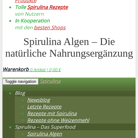
Produkte
Tolle
Spirulina Rezepte
von Nutzern
In Kooperation
mit den
besten Shops
Spirulina Algen – Die
natürliche Nahrungsergänzung
Warenkorb
0
Artikel |
0,00 €
Spirulina
Toggle navigation
Blog
Newsblog
Letzte Rezepte
Rezepte mit Spirulina
Rezepte ohne Weizenmehl
Spirulina – Das Superfood
Spirulina Algen