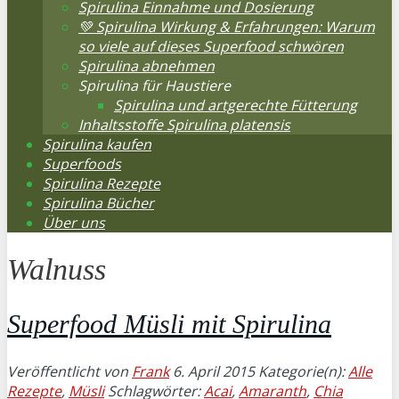
Spirulina Einnahme und Dosierung
💚 Spirulina Wirkung & Erfahrungen: Warum
so viele auf dieses Superfood schwören
Spirulina abnehmen
Spirulina für Haustiere
Spirulina und artgerechte Fütterung
Inhaltsstoffe Spirulina platensis
Spirulina kaufen
Superfoods
Spirulina Rezepte
Spirulina Bücher
Über uns
Walnuss
Superfood Müsli mit Spirulina
Veröffentlicht von
Frank
6. April 2015
Kategorie(n):
Alle
Rezepte
,
Müsli
Schlagwörter:
Acai
,
Amaranth
,
Chia