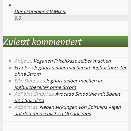
Der Omniblend V Mixer
8.9
Zuletzt kommentiert
Antje
zu
Veganen Frischkäse selber machen
Frank
zu
Joghurt selber machen im Joghurtbereiter
ohne Strom
Elke Debus
zu
Joghurt selber machen im
Joghurtbereiter ohne Strom
AdPoint GmbH
zu
Avocado Smoothie mit Spinat
und Spirulina
Adpoint
zu
Nebenwirkungen von Spirulina Algen
auf den menschlichen Organismus