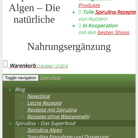
Algen – Die
Produkte
Tolle
Spirulina Rezepte
natürliche
von Nutzern
In Kooperation
mit den
besten Shops
Nahrungsergänzung
Warenkorb
0
Artikel |
0,00 €
Spirulina
Toggle navigation
Blog
Newsblog
Letzte Rezepte
Rezepte mit Spirulina
Rezepte ohne Weizenmehl
Spirulina – Das Superfood
Spirulina Algen
Spirulina Einnahme und Dosierung