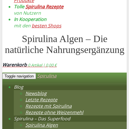
Produkte
Tolle
Spirulina Rezepte
von Nutzern
In Kooperation
mit den
besten Shops
Spirulina Algen – Die
natürliche Nahrungsergänzung
Warenkorb
0
Artikel |
0,00 €
Spirulina
Toggle navigation
Blog
Newsblog
Letzte Rezepte
Rezepte mit Spirulina
Rezepte ohne Weizenmehl
Spirulina – Das Superfood
Spirulina Algen