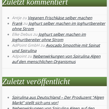
Zuletzt kommentiert
Antje
zu
Veganen Frischkäse selber machen
Frank
zu
Joghurt selber machen im Joghurtbereiter
ohne Strom
Elke Debus
zu
Joghurt selber machen im
Joghurtbereiter ohne Strom
AdPoint GmbH
zu
Avocado Smoothie mit Spinat
und Spirulina
Adpoint
zu
Nebenwirkungen von Spirulina Algen
auf den menschlichen Organismus
Zuletzt veröffentlicht
Spirulina aus Deutschland – Der Produzent “Algen
Markt” stellt sich uns vor!
Nebenwirkungen von Spirulina Algen auf den