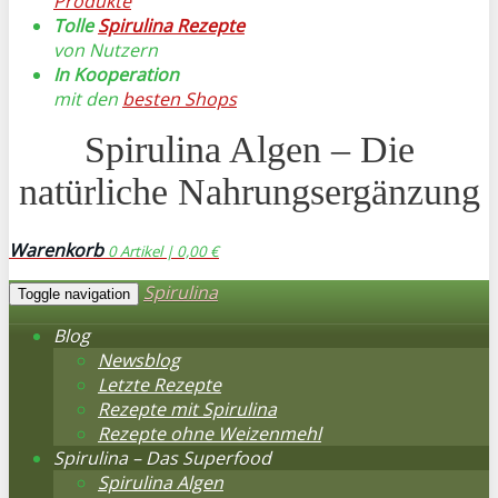
Produkte
Tolle
Spirulina Rezepte
von Nutzern
In Kooperation
mit den
besten Shops
Spirulina Algen – Die
natürliche Nahrungsergänzung
Warenkorb
0
Artikel |
0,00 €
Spirulina
Toggle navigation
Blog
Newsblog
Letzte Rezepte
Rezepte mit Spirulina
Rezepte ohne Weizenmehl
Spirulina – Das Superfood
Spirulina Algen