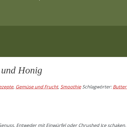
h und Honig
Rezepte
,
Gemüse und Frucht
,
Smoothie
Schlagwörter:
Butter
Genuss. Entweder mit Einwürfel oder Chrushed Ice schaken,