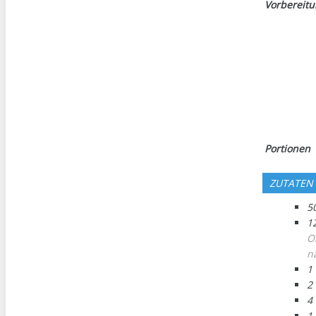
Vorbereit
Portionen
ZUTATEN
5
1
O
n
1
2
4
1