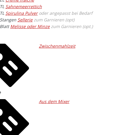
TL
Sahnemeerrettich
TL
Spirulina Pulver
oder angepasst bei Bedarf
Stangen
Sellerie
zum Garnieren (opt)
Blatt
Melisse oder Minze
zum Garnieren (opt.)
Zwischenmahlzeit
e
Aus dem Mixer