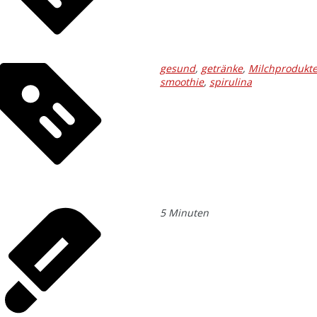
gesund
,
getränke
,
Milchprodukt
smoothie
,
spirulina
5
Minuten