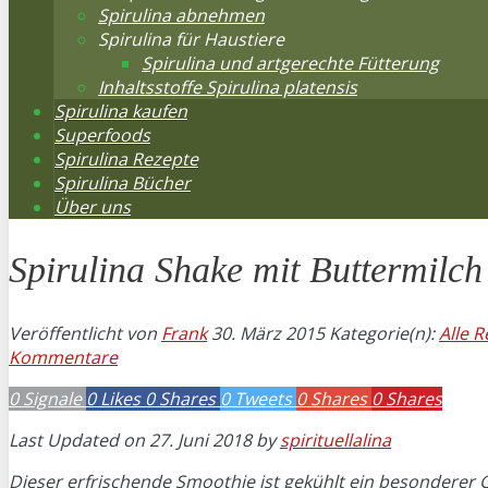
Spirulina abnehmen
Spirulina für Haustiere
Spirulina und artgerechte Fütterung
Inhaltsstoffe Spirulina platensis
Spirulina kaufen
Superfoods
Spirulina Rezepte
Spirulina Bücher
Über uns
Spirulina Shake mit Buttermilc
Veröffentlicht von
Frank
30. März 2015
Kategorie(n):
Alle 
Kommentare
0
Signale
0
Likes
0
Shares
0
Tweets
0
Shares
0
Shares
Last Updated on 27. Juni 2018 by
spirituellalina
Dieser erfrischende Smoothie ist gekühlt ein besonderer 