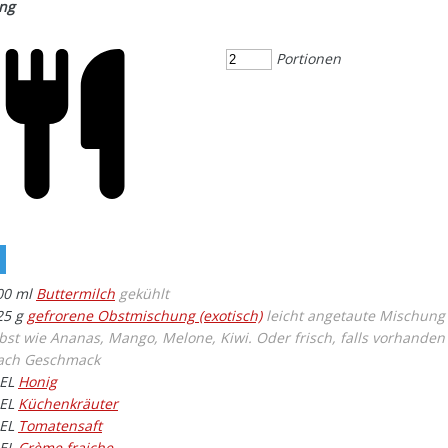
ung
Portionen
00
ml
Buttermilch
gekühlt
25
g
gefrorene Obstmischung (exotisch)
leicht angetaute Mischung
bst wie Ananas, Mango, Melone, Kiwi. Oder frisch, falls vorhanden 
ach Geschmack
EL
Honig
EL
Küchenkräuter
EL
Tomatensaft
EL
Crème fraiche