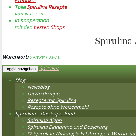
Produkte
Tolle
Spirulina Rezepte
von Nutzern
In Kooperation
mit den
besten Shops
Spirulina
Warenkorb
0
Artikel |
0,00 €
Spirulina
Toggle navigation
Blog
Newsblog
Letzte Rezepte
Rezepte mit Spirulina
Rezepte ohne Weizenmehl
Spirulina – Das Superfood
Spirulina Algen
Spirulina Einnahme und Dosierung
💚 Spirulina Wirkung & Erfahrungen: Warum so 