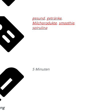
gesund
,
getränke
,
Milchprodukte
,
smoothie
,
spirulina
5
Minuten
ung