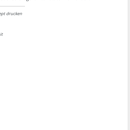
ept drucken
it
.