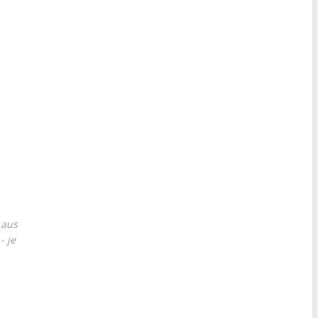
 aus
- je