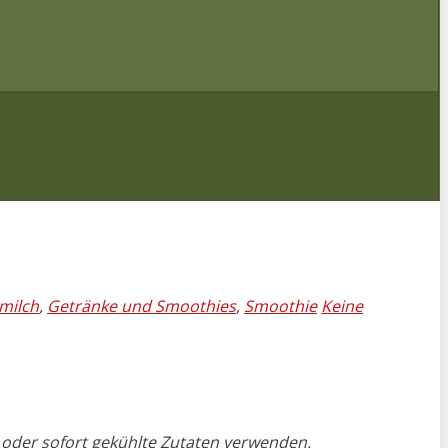
milch
,
Getränke und Smoothies
,
Smoothie
Keine
 oder sofort gekühlte Zutaten verwenden.