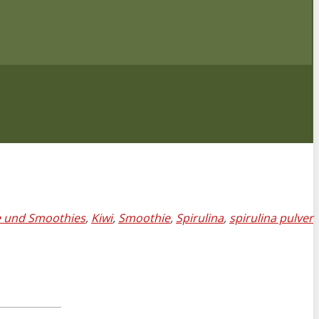
 und Smoothies
,
Kiwi
,
Smoothie
,
Spirulina
,
spirulina pulver