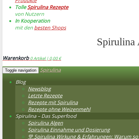
Produkte
Tolle
Spirulina Rezepte
von Nutzern
In Kooperation
mit den
besten Shops
Spirulina
Warenkorb
0
Artikel |
0,00 €
Spirulina
Toggle navigation
Blog
Newsblog
Letzte Rezepte
Rezepte mit Spirulina
Rezepte ohne Weizenmehl
Spirulina – Das Superfood
Spirulina Algen
Spirulina Einnahme und Dosierung
💚 Spirulina Wirkung & Erfahrungen: Warum so 