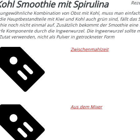
Kohl Smoothie mit Spirulina
Rez
 ungewöhnliche Kombination von Obst mit Kohl, muss man einfach
ie Hauptbestandteile mit Kiwi und Kohl auch grün sind, fällt das S
ie noch nicht einmal auf. Zusätzlich bekommt der Smoothie eine 
arfe Komponente durch die Ingwerwurzel. Die Ingwerwurzel sollte
 Zutat verwenden, nicht als Pulver in getrockneter Form
Zwischenmahlzeit
Aus dem Mixer