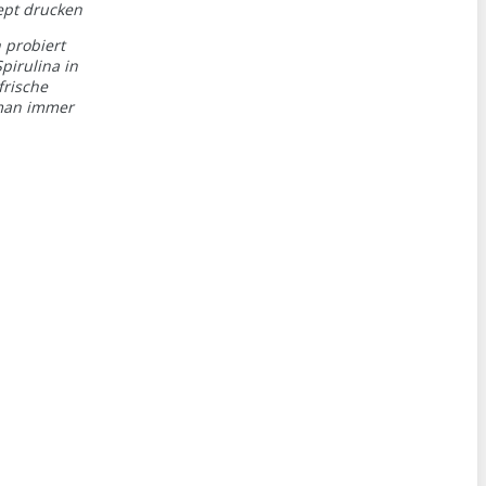
ept drucken
 probiert
pirulina in
frische
 man immer