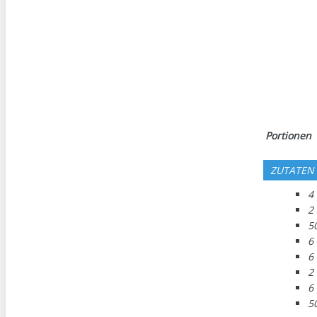
Portionen
ZUTATEN
4
2
5
6
6
2
6
5