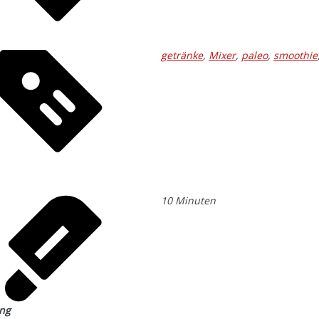
getränke
,
Mixer
,
paleo
,
smoothie
10
Minuten
ung