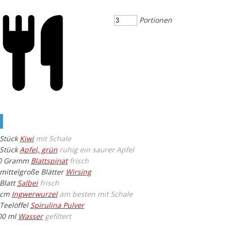
Portionen
Stück
Kiwi
mit Schale
Stück
Apfel, grün
ruhig ein saurer Apfel
0
Gramm
Blattspinat
frisch
mittelgroße Blätter
Wirsing
Blatt
Salbei
frisch
cm
Ingwerwurzel
am besten mit Schale
Teelöffel
Spirulina Pulver
00
ml
Wasser
gefiltert