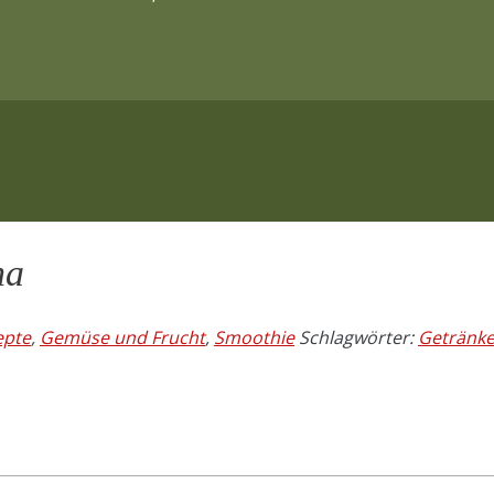
na
epte
,
Gemüse und Frucht
,
Smoothie
Schlagwörter:
Getränke