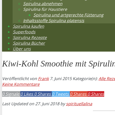
Spirulina abnehmen
Spirulina für Haustiere
Spirulina und artgerechte Fütterung
Inhaltsstoffe Spirulina platensis
Spirulina kaufen
Superfoods
Spirulina Rezepte
Spirulina Bücher
Über uns
Kiwi-Kohl Smoothie mit Spiruli
Veröffentlicht von
Frank
7. Juni 2015
Kategorie(n):
Alle Rez
Keine Kommentare
0
Signale
0
Likes
0
Shares
0
Tweets
0
Shares
0
Shares
Last Updated on 27. Juni 2018 by
spirituellalina