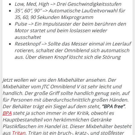
Low, Med, High –> Drei Geschwindigkeitsstufen
35″, 60″, 90″ –> Automatische Laufzeitvorwahl für
35, 60, 90 Sekunden Mixprogramm
Pulse –> Ein Impulstaster der beim berühren den
Motor startet und beim loslassen wieder
ausschaltet
Resetknopf –> Sollte das Messer einmal im Leerlauf
rotieren, schaltet der Omniblend sich automatisch
aus. Über diesen Knopf löscht sich die Störung
Jetzt wollen wir uns den Mixbehälter ansehen. Der
Mixbehälter vom JTC Omniblend V ist sehr leicht und
handlich. Der große Griff sollte handlich genug sein, auf
für Personen mit überdurchschnittlich großen Händen.
Der Behälter trägt ein Siegel auf dem steht,
“BPA free”
.
BPA
steht ja schon immer in der Kritik, obwohl es
Hauptbestandteil von herkömmlichen Getränke
Plastikflaschen im Handel ist. Dieser Mixbehälter besteht
aus
Tritan
. Tritan ist ein bruch-, kratz-, und stoßfester