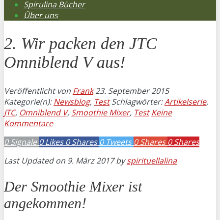
Spirulina Bücher
Über uns
2. Wir packen den JTC
Omniblend V aus!
Veröffentlicht von
Frank
23. September 2015
Kategorie(n):
Newsblog
,
Test
Schlagwörter:
Artikelserie
,
JTC
,
Omniblend V
,
Smoothie Mixer
,
Test
Keine
Kommentare
0
Signale
0
Likes
0
Shares
0
Tweets
0
Shares
0
Shares
Last Updated on 9. März 2017 by
spirituellalina
Der Smoothie Mixer ist
angekommen!