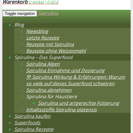
Warenkorb
0
Artikel |
0,00 €
Spirulina
Toggle navigation
Blog
Newsblog
Letzte Rezepte
Rezepte mit Spirulina
Rezepte ohne Weizenmehl
Spirulina – Das Superfood
Spirulina Algen
Spirulina Einnahme und Dosierung
💚 Spirulina Wirkung & Erfahrungen: Warum
so viele auf dieses Superfood schwören
Spirulina abnehmen
Spirulina für Haustiere
Spirulina und artgerechte Fütterung
Inhaltsstoffe Spirulina platensis
Spirulina kaufen
Superfoods
Spirulina Rezepte