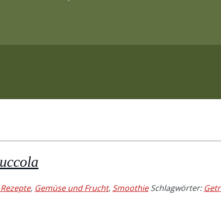
Ruccola
e Rezepte
,
Gemüse und Frucht
,
Smoothie
Schlagwörter:
Getr