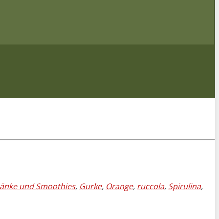
änke und Smoothies
,
Gurke
,
Orange
,
ruccola
,
Spirulina
,