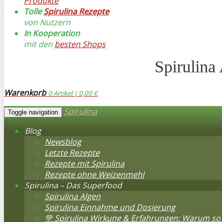
Produkte
Tolle
Spirulina Rezepte
von Nutzern
In Kooperation
mit den
besten Shops
Spirulina
Warenkorb
0
Artikel |
0,00 €
Spirulina
Toggle navigation
Blog
Newsblog
Letzte Rezepte
Rezepte mit Spirulina
Rezepte ohne Weizenmehl
Spirulina – Das Superfood
Spirulina Algen
Spirulina Einnahme und Dosierung
💚 Spirulina Wirkung & Erfahrungen: Warum so 