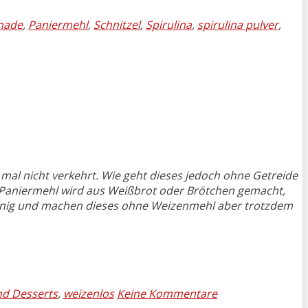
nade
,
Paniermehl
,
Schnitzel
,
Spirulina
,
spirulina pulver
,
n mal nicht verkehrt. Wie geht dieses jedoch ohne Getreide
 Paniermehl wird aus Weißbrot oder Brötchen gemacht,
n wenig und machen dieses ohne Weizenmehl aber trotzdem
nd Desserts
,
weizenlos
Keine Kommentare