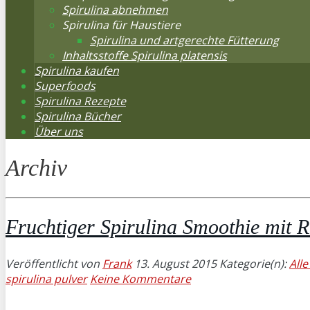
Spirulina abnehmen
Spirulina für Haustiere
Spirulina und artgerechte Fütterung
Inhaltsstoffe Spirulina platensis
Spirulina kaufen
Superfoods
Spirulina Rezepte
Spirulina Bücher
Über uns
Archiv
Fruchtiger Spirulina Smoothie mit 
Veröffentlicht von
Frank
13. August 2015
Kategorie(n):
All
spirulina pulver
Keine Kommentare