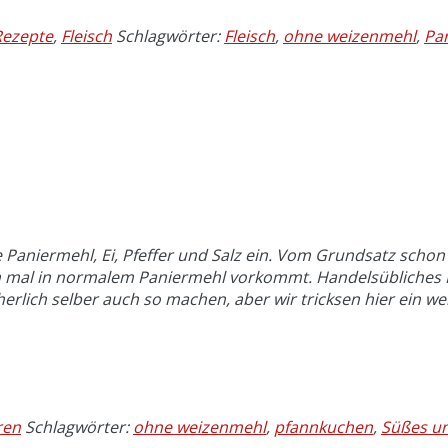
Rezepte
,
Fleisch
Schlagwörter:
Fleisch
,
ohne weizenmehl
,
Pa
te Paniermehl, Ei, Pfeffer und Salz ein. Vom Grundsatz scho
nun mal in normalem Paniermehl vorkommt. Handelsübliches
cherlich selber auch so machen, aber wir tricksen hier ei
ren
Schlagwörter:
ohne weizenmehl
,
pfannkuchen
,
Süßes u