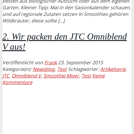
besten aus biologischer Aufzucht oder aus dem eigenen
Garten. Kleiner Tipp: Mal in den Saisonkalender schauen,
und auf regionale Zutaten setzen In Smoothies gehören
Wildkräuter, diese sollte […]
2. Wir packen den JTC Omniblend
V aus!
Veröffentlicht von
Frank
23. September 2015
Kategorie(n):
Newsblog
,
Test
Schlagwörter:
Artikelserie
,
JTC
,
Omniblend V
,
Smoothie Mixer
,
Test
Keine
Kommentare