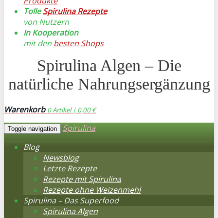
Produkte
Tolle
Spirulina Rezepte
von Nutzern
In Kooperation
mit den
besten Shops
Spirulina Algen – Die
natürliche Nahrungsergänzung
Warenkorb
0
Artikel |
0,00 €
Spirulina
Toggle navigation
Blog
Newsblog
Letzte Rezepte
Rezepte mit Spirulina
Rezepte ohne Weizenmehl
Spirulina – Das Superfood
Spirulina Algen